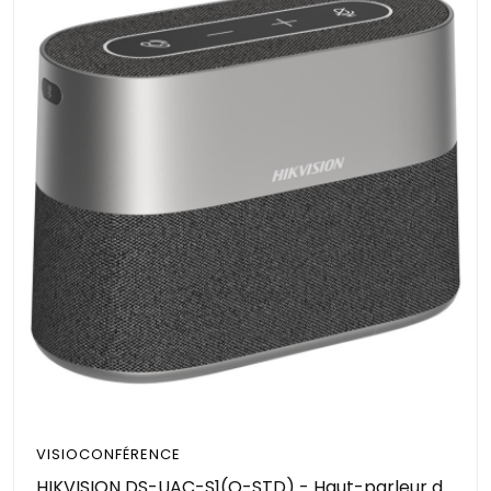
VISIOCONFÉRENCE
HIKVISION DS-UAC-S1(O-STD) - Haut-parleur de conférence sans fil - batterie intégrée de 7,2 V/3 700 mAh permet à l'appareil de durer 10 heures après une charge complète - Prend en charge la connexion sans fil via Bluetooth et USB