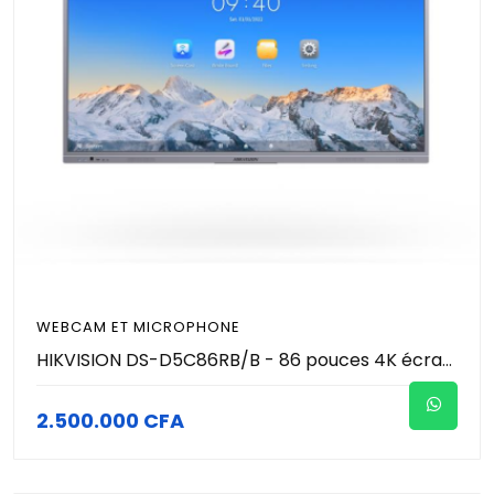
WEBCAM ET MICROPHONE
HIKVISION DS-D5C86RB/B - 86 pouces 4K écran tactile intéractif de conference avec microphone et caméra 8MP (4K) intégré
2.500.000 CFA