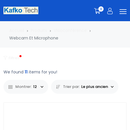
0
Accueil
Produits
Visioconférence
Webcam Et Microphone
Filtres
We found
11
items for you!
Montrer:
12
Trier par:
Le plus ancien