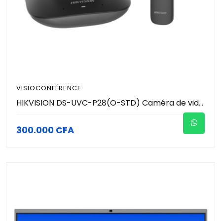
VISIOCONFÉRENCE
HIKVISION DS-UVC-P28(O-STD) Caméra de vidéoconférence 4K – Zoom optique 12×, Suivi intelligent, Double micro, USB-C Plug & Play
300.000 CFA