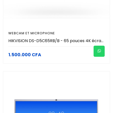
WEBCAM ET MICROPHONE
HIKVISION DS-D5C65RB/B - 65 pouces 4K écran tactile intéractif de conference avec microphone et caméra 8MP (4K) intégré
1.500.000 CFA