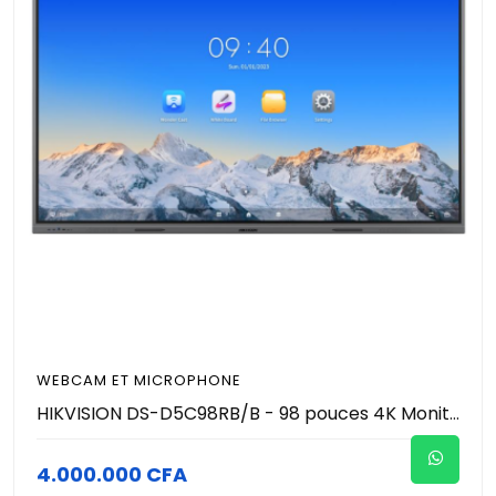
WEBCAM ET MICROPHONE
HIKVISION DS-D5C98RB/B - 98 pouces 4K Moniteur (écran) tactile intéractif de conference avec microphone et caméra 4K (48MP Photo / 8MP Vidéo )
4.000.000 CFA