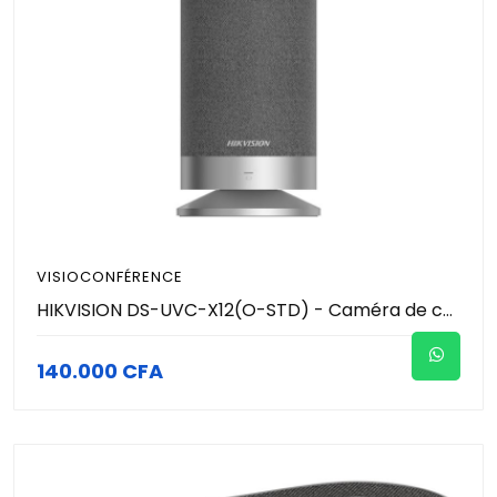
VISIOCONFÉRENCE
HIKVISION DS-UVC-X12(O-STD) - Caméra de conférence portable- Microphones intégrés à 4 micros avec un son clair - Batterie au lithium intégrée de 2 450 mAh
140.000 CFA