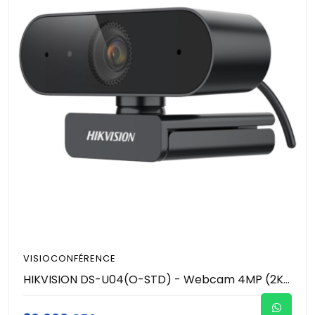
VISIOCONFÉRENCE
HIKVISION DS-U04(O-STD) - Webcam 4MP (2K) 2560 × 1440 - Microphone intégré avec un son clair