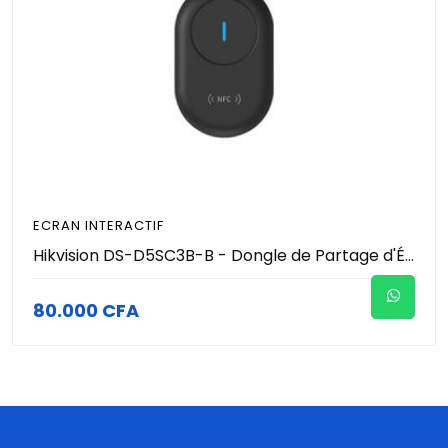
ECRAN INTERACTIF
Hikvision DS-D5SC3B-B - Dongle de Partage d'Écran Sans Fil 4K - USB Type-C Plug & Play - Wi-Fi Dual Band 2.4G/5G & NFC - Pour Écran Tactile Interactif Hikvision
80.000 CFA