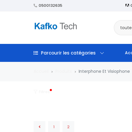
0500132635
toute
Parcourir les catégories
Acc
Accueil
Produits
Interphone Et Visiophone
Filtres
1
2