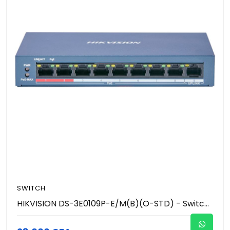
SWITCH
HIKVISION DS-3E0109P-E/M(B)(O-STD) - Switch 8 Ports POE Unmanaged (Gestion intelligente) - PoE longue portée : 300m