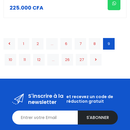
225.000 CFA
1
2
...
6
7
8
9
10
11
12
...
26
27
S'inscrire à la
et recevez un code de
newsletter
réduction gratuit
S'ABONNER