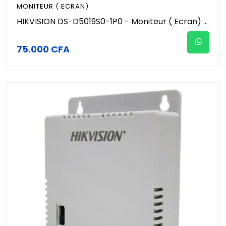
MONITEUR ( ECRAN)
HIKVISION DS-D5019S0-1P0 - Moniteur ( Ecran) 19 Pouces - Conception à faible lumière bleue pour la protection des yeux.
75.000 CFA