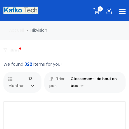
0
Accueil
Hikvision
Filtres
We found
322
items for you!
12
Trier
Classement : de haut en
Montrer:
par:
bas