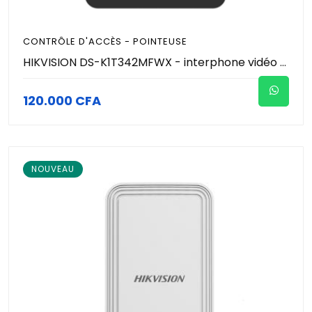
CONTRÔLE D'ACCÈS - POINTEUSE
HIKVISION DS-K1T342MFWX - interphone vidéo (écran vendu séparément) - Pointeuse - Contrôle accès - Authentification par Reconnaissance faciale - Empreinte digitale - Carte RFID/MiFare
120.000 CFA
NOUVEAU