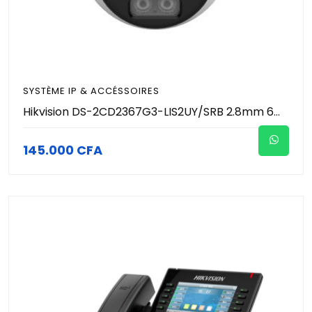
SYSTÈME IP & ACCÉSSOIRES
Hikvision DS-2CD2367G3-LIS2UY/SRB 2.8mm 6MP - Caméra Dôme IP ColorVu Smart Hybrid Light - Live Guard Sirène & Flash - Anti-Corrosion NEMA 4X - Audio Bidirectionnel - IA Détection Humains & Véhicules - IP67 - Vidéosurveillance Pro
145.000 CFA