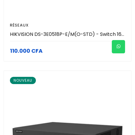
RÉSEAUX
HIKVISION DS-3E0518P-E/M(O-STD) - Switch 16 Ports Gigabit POE Unmanaged (Gestion intelligente) - 2 Port Gigabit Fibre Optique SFP
110.000 CFA
NOUVEAU