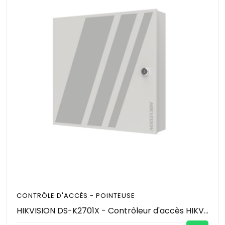
CONTRÔLE D'ACCÈS - POINTEUSE
HIKVISION DS-K2701X - Contrôleur d'accès HIKVISION pour 1 porte. Extensible à 125 portes à l'aide de modules. Pour 2 lecteurs RS485 ou 2 lecteurs Wiegand