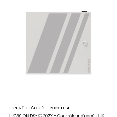
CONTRÔLE D'ACCÈS - POINTEUSE
HIKVISION DS-K2702X - Contrôleur d'accès HIKVISION pour 2 portes - gère jusqu'à 62 modules d'accès DS-K2M002X et contrôler jusqu'à 126 portes.