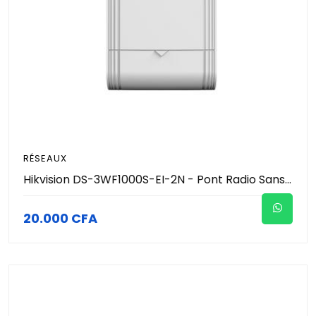
RÉSEAUX
Hikvision DS-3WF1000S-EI-2N - Pont Radio Sans Fil Extérieur CPE 2.4GHz 300Mbps Portée 1km - Bridge Wi-Fi PTP/PTMP Appairage Auto - Alimentation PoE - Boîtier Étanche IP65 - Vidéosurveillance IP Pro
20.000 CFA