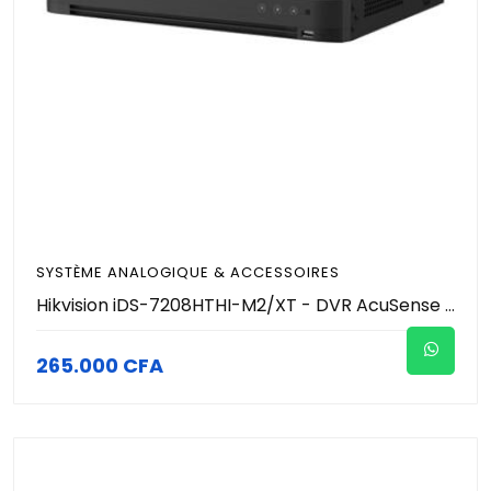
SYSTÈME ANALOGIQUE & ACCESSOIRES
Hikvision iDS-7208HTHI-M2/XT - DVR AcuSense 8 Canaux 4K (8MP) - HDMI 8K / 4K - H.265 Pro+ - Audio Coaxial - Détection Humain/Véhicule - 2 SATA (Jusqu'à 20To) - Gigabit - Enregistreur Hybride Pro
265.000 CFA