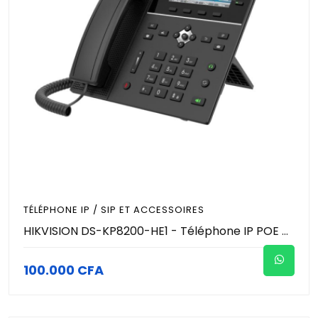
TÉLÉPHONE IP / SIP ET ACCESSOIRES
HIKVISION DS-KP8200-HE1 - Téléphone IP POE avec écran 4,3" - 10 Touches DSS programmables (ouverture de porte, gestion de visiophone, visioconférence…)
100.000 CFA